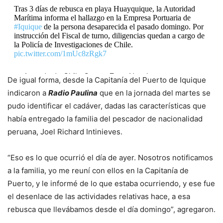
Tras 3 días de rebusca en playa Huayquique, la Autoridad
Marítima informa el hallazgo en la Empresa Portuaria de
#Iquique
de la persona desaparecida el pasado domingo. Por
instrucción del Fiscal de turno, diligencias quedan a cargo de
la Policía de Investigaciones de Chile.
pic.twitter.com/1mUc8zRgk7
— Armada de Chile Cuarta Zona Naval
De igual forma, desde la Capitanía del Puerto de Iquique
(@Armada_IVZN)
April 21, 2026
indicaron a
Radio Paulina
que en la jornada del martes se
pudo identificar el cadáver, dadas las características que
había entregado la familia del pescador de nacionalidad
peruana, Joel Richard Intinieves.
“Eso es lo que ocurrió el día de ayer. Nosotros notificamos
a la familia, yo me reuní con ellos en la Capitanía de
Puerto, y le informé de lo que estaba ocurriendo, y ese fue
el desenlace de las actividades relativas hace, a esa
rebusca que llevábamos desde el día domingo”, agregaron.