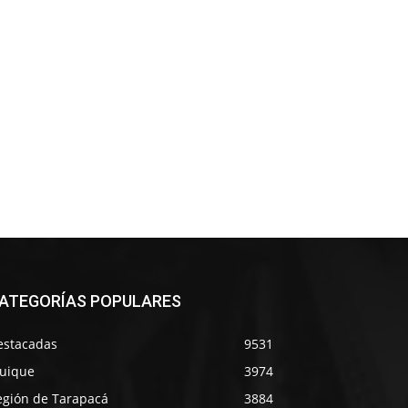
ATEGORÍAS POPULARES
estacadas
9531
quique
3974
egión de Tarapacá
3884