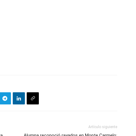
Artículo siguiente
ra
Alumna reconoció rayados en Monte Carmelo: