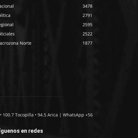
acional
3478
lítica
2791
egional
2595
liciales
2522
acrozona Norte
1877
• 100.7 Tocopilla • 94.5 Arica | WhatsApp +56
íguenos en redes