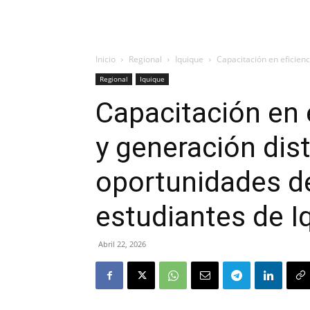
Inicio
Regional
Iquique
Capacitación en eficienc
Regional
Iquique
Capacitación en 
y generación dis
oportunidades de
estudiantes de I
Abril 22, 2026