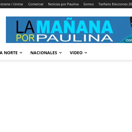
strarse / Unirse
Comercial
Noticias por Paulina
Somos
Tarifario Elecciones 2
A NORTE
NACIONALES
VIDEO