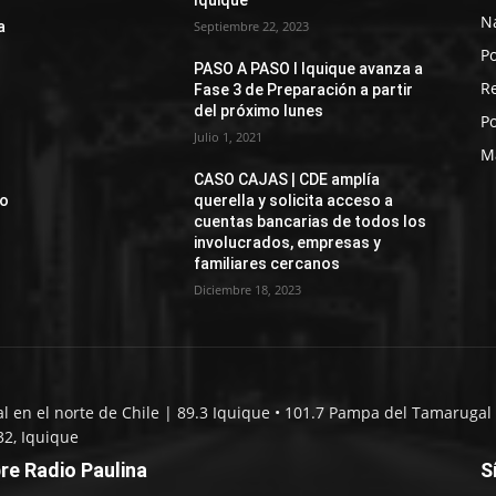
Iquique
N
a
Septiembre 22, 2023
Po
PASO A PASO I Iquique avanza a
R
Fase 3 de Preparación a partir
del próximo lunes
Po
Julio 1, 2021
M
CASO CAJAS | CDE amplía
jo
querella y solicita acceso a
cuentas bancarias de todos los
involucrados, empresas y
familiares cercanos
Diciembre 18, 2023
al en el norte de Chile | 89.3 Iquique • 101.7 Pampa del Tamarugal 
32, Iquique
re Radio Paulina
S