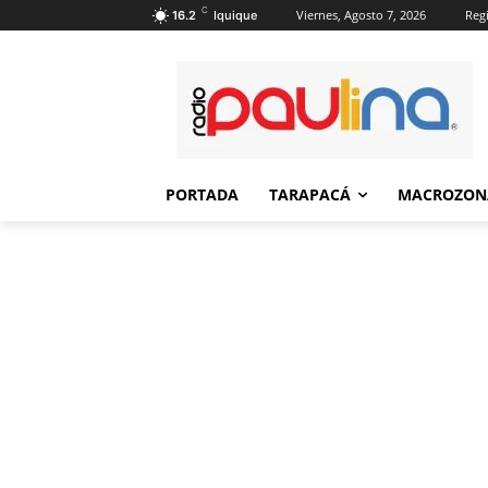
C
Viernes, Agosto 7, 2026
Regi
16.2
Iquique
PORTADA
TARAPACÁ
MACROZON