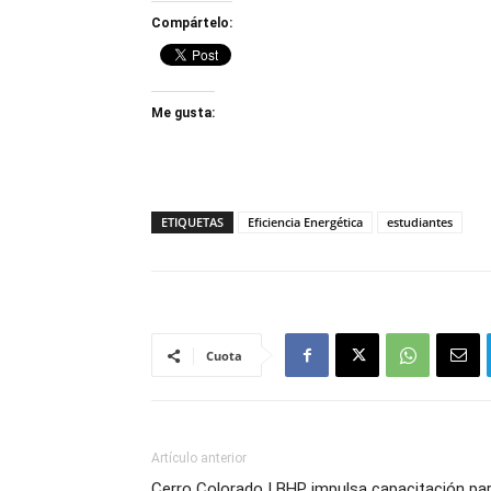
Compártelo:
Me gusta:
ETIQUETAS
Eficiencia Energética
estudiantes
Cuota
Artículo anterior
Cerro Colorado | BHP impulsa capacitación pa