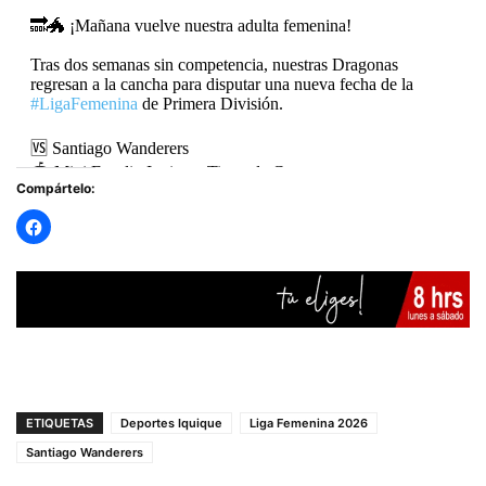
🔜🐲 ¡Mañana vuelve nuestra adulta femenina!
Tras dos semanas sin competencia, nuestras Dragonas
regresan a la cancha para disputar una nueva fecha de la
#LigaFemenina
de Primera División.
🆚 Santiago Wanderers
🏟 Mini Estadio Iquique, Tierra de Campeones
Compártelo:
🕚 11:00 hrs
¡Las…
pic.twitter.com/IOjsCZgx7i
— Deportes Iquique (@ClubDIquique)
April 24, 2026
ETIQUETAS
Deportes Iquique
Liga Femenina 2026
Santiago Wanderers