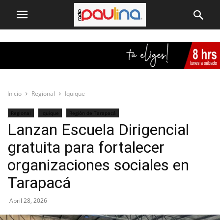
Inicio
Regional
Iquique
Regional
Iquique
Región de Tarapacá
Lanzan Escuela Dirigencial
gratuita para fortalecer
organizaciones sociales en
Tarapacá
Abril 28, 2026