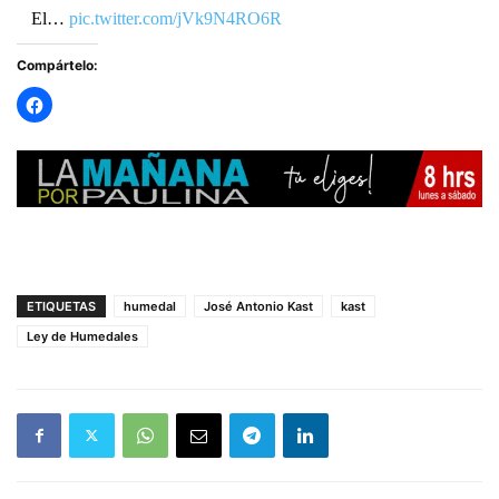
El…
pic.twitter.com/jVk9N4RO6R
Compártelo:
— RADIO PAULINA (@radiopaulina)
April 30, 2026
ETIQUETAS
humedal
José Antonio Kast
kast
Ley de Humedales