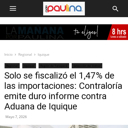
Inicio
Regional
Iquique
Regional
Iquique
Región de Tarapacá
Selección del Editor
Solo se fiscalizó el 1,47% de
las importaciones: Contraloría
emite duro informe contra
Aduana de Iquique
Mayo 7, 2026