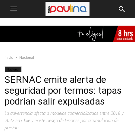
Inicio
Nacional
Nacional
SERNAC emite alerta de
seguridad por termos: tapas
podrían salir expulsadas
La advertencia afecta a modelos comercializados entre 2018 y
2022 en Chile y existe riesgo de lesiones por acumulación de
presión.