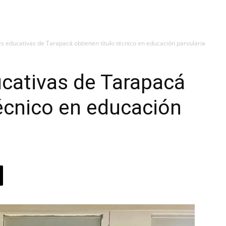
s educativas de Tarapacá obtienen título técnico en educación parvularia
cativas de Tarapacá
técnico en educación