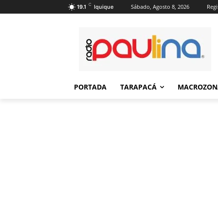
C
Sábado, Agosto 8, 2026
Regi
19.1
Iquique
PORTADA
TARAPACÁ
MACROZON