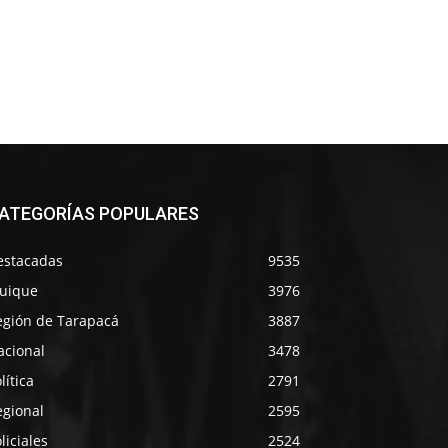
ATEGORÍAS POPULARES
estacadas
9535
quique
3976
egión de Tarapacá
3887
acional
3478
lítica
2791
egional
2595
liciales
2524