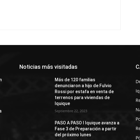
Noticias más visitadas
C
n
Más de 120 familias
D
denunciaron a hijo de Fulvio
I
Rossi por estafa en venta de
terrenos para viviendas de
R
Iquique
N
a
Septiembre 22, 2023
Po
PASO A PASO I Iquique avanza a
R
Fase 3 de Preparación a partir
del próximo lunes
Po