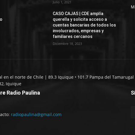
Julio 1, 2021
M
CASO CAJAS | CDE amplía
jo
querella y solicita acceso a
cuentas bancarias de todos los
involucrados, empresas y
familiares cercanos
Diciembre 18, 2023
al en el norte de Chile | 89.3 Iquique • 101.7 Pampa del Tamarugal 
32, Iquique
re Radio Paulina
S
acto:
radiopaulina@gmail.com