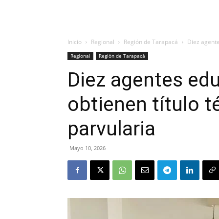
Inicio
Regional
Región de Tarapacá
Diez agente
Regional
Región de Tarapacá
Diez agentes edu
obtienen título 
parvularia
Mayo 10, 2026