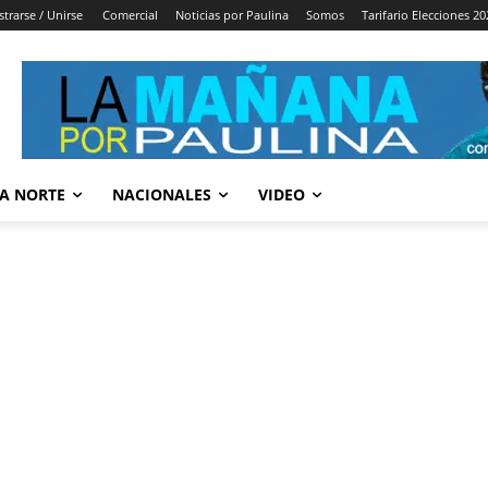
strarse / Unirse
Comercial
Noticias por Paulina
Somos
Tarifario Elecciones 20
A NORTE
NACIONALES
VIDEO