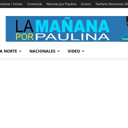
strarse / Unirse
Comercial
Noticias por Paulina
Somos
Tarifario Elecciones 2
A NORTE
NACIONALES
VIDEO