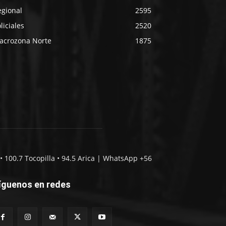
egional
2595
liciales
2520
acrozona Norte
1875
• 100.7 Tocopilla • 94.5 Arica | WhatsApp +56
íguenos en redes