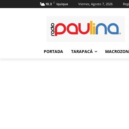
C
Viernes, Agosto 7, 2026
Regi
16.3
Iquique
PORTADA
TARAPACÁ
MACROZON