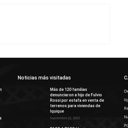
Noticias más visitadas
C
n
Más de 120 familias
D
denunciaron a hijo de Fulvio
I
Rossi por estafa en venta de
terrenos para viviendas de
R
Iquique
N
a
Septiembre 22, 2023
Po