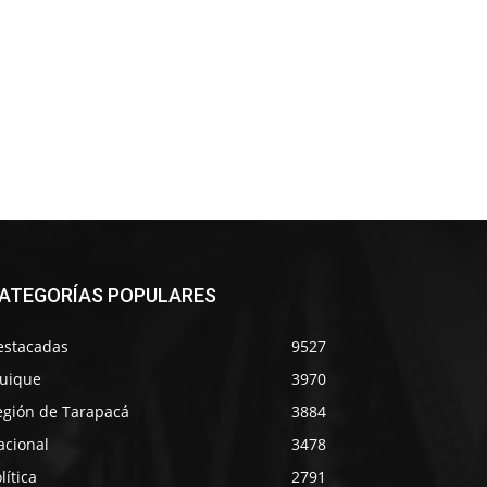
ATEGORÍAS POPULARES
estacadas
9527
quique
3970
egión de Tarapacá
3884
acional
3478
lítica
2791