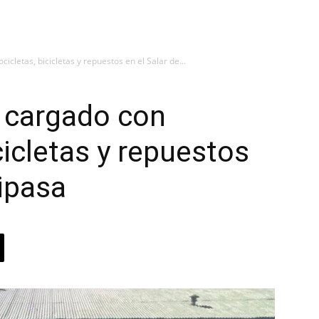
cletas, bicicletas y repuestos en el Salar de...
 cargado con
cicletas y repuestos
oipasa