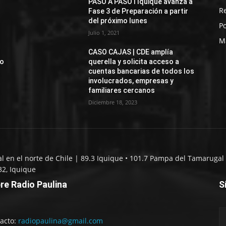
PASO A PASO I Iquique avanza a
R
Fase 3 de Preparación a partir
del próximo lunes
Po
Julio 1, 2021
M
CASO CAJAS | CDE amplía
jo
querella y solicita acceso a
cuentas bancarias de todos los
involucrados, empresas y
familiares cercanos
Diciembre 18, 2023
al en el norte de Chile | 89.3 Iquique • 101.7 Pampa del Tamarugal 
32, Iquique
re Radio Paulina
S
acto:
radiopaulina@gmail.com