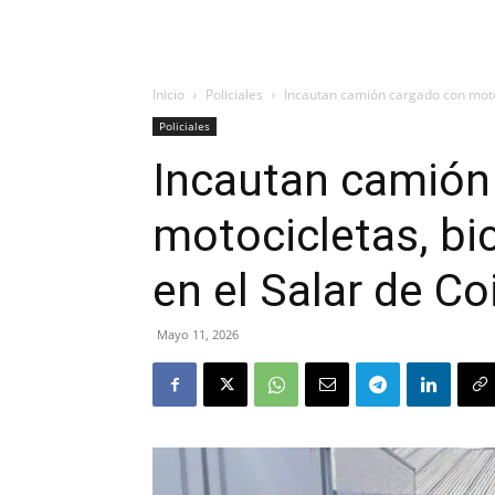
Inicio
Policiales
Incautan camión cargado con motoci
Policiales
Incautan camión
motocicletas, bi
en el Salar de C
Mayo 11, 2026