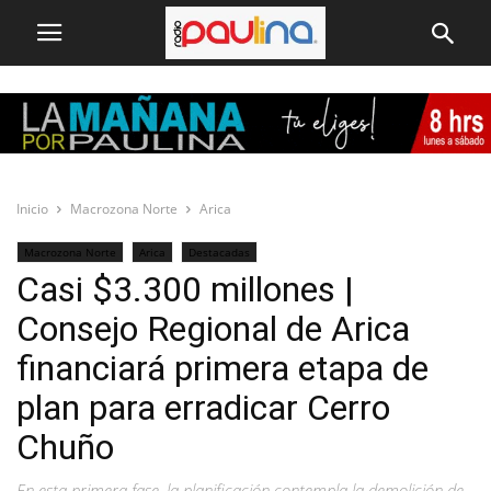
Inicio
Macrozona Norte
Arica
Macrozona Norte
Arica
Destacadas
Casi $3.300 millones |
Consejo Regional de Arica
financiará primera etapa de
plan para erradicar Cerro
Chuño
En esta primera fase, la planificación contempla la demolición de