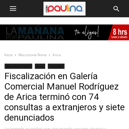
Inicio
Macrozona Norte
Arica
Macrozona Norte
Arica
Policiales
Fiscalización en Galería
Comercial Manuel Rodríguez
de Arica terminó con 74
consultas a extranjeros y siete
denunciados
La jornada se realizó con una mirada cercana, técnica y