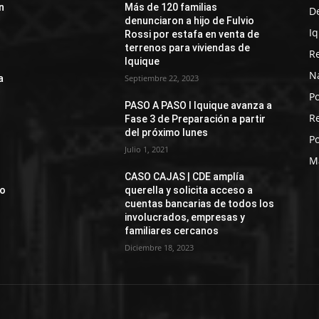
n
Más de 120 familias
D
denunciaron a hijo de Fulvio
I
Rossi por estafa en venta de
terrenos para viviendas de
R
Iquique
N
a
Septiembre 22, 2023
Po
PASO A PASO I Iquique avanza a
R
Fase 3 de Preparación a partir
del próximo lunes
Po
Julio 1, 2021
M
CASO CAJAS | CDE amplía
jo
querella y solicita acceso a
cuentas bancarias de todos los
involucrados, empresas y
familiares cercanos
Diciembre 18, 2023