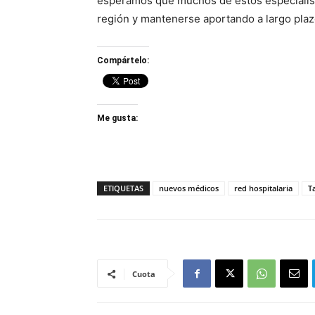
esperamos que muchos de estos especialista
región y mantenerse aportando a largo plaz
Compártelo:
Me gusta:
ETIQUETAS
nuevos médicos
red hospitalaria
T
Cuota