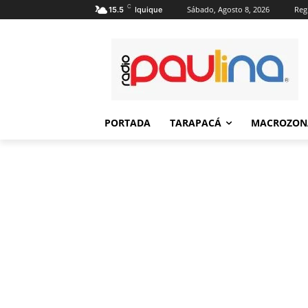
C
Sábado, Agosto 8, 2026
Regi
15.5
Iquique
PORTADA
TARAPACÁ
MACROZON