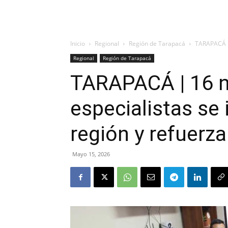
Inicio
Regional
Región de Tarapacá
TARAPACÁ | 
Regional
Región de Tarapacá
TARAPACÁ | 16 
especialistas se 
región y refuerza
Mayo 15, 2026