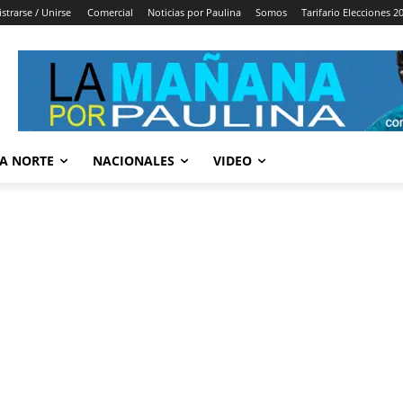
strarse / Unirse
Comercial
Noticias por Paulina
Somos
Tarifario Elecciones 2
A NORTE
NACIONALES
VIDEO