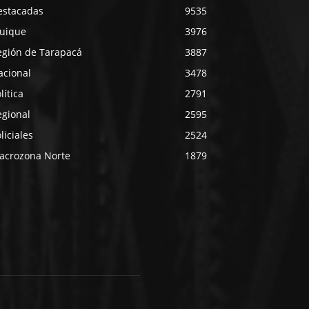
estacadas
9535
quique
3976
egión de Tarapacá
3887
acional
3478
lítica
2791
egional
2595
liciales
2524
acrozona Norte
1879