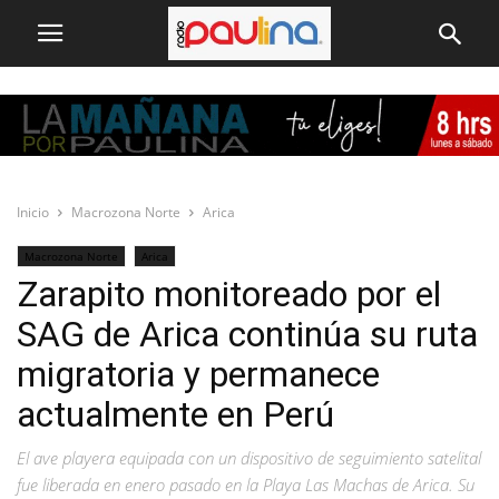
Inicio
Macrozona Norte
Arica
Macrozona Norte
Arica
Zarapito monitoreado por el
SAG de Arica continúa su ruta
migratoria y permanece
actualmente en Perú
El ave playera equipada con un dispositivo de seguimiento satelital
fue liberada en enero pasado en la Playa Las Machas de Arica. Su