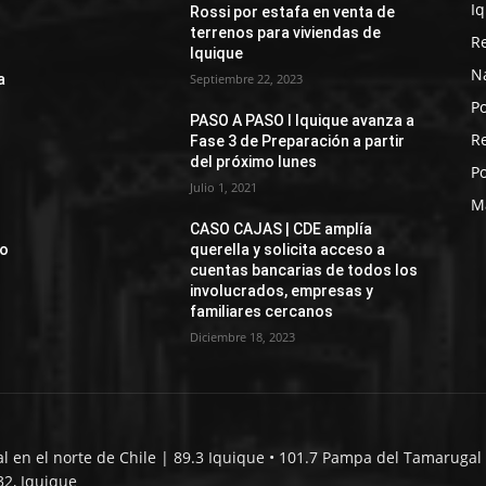
I
Rossi por estafa en venta de
terrenos para viviendas de
R
Iquique
N
a
Septiembre 22, 2023
Po
PASO A PASO I Iquique avanza a
R
Fase 3 de Preparación a partir
del próximo lunes
Po
Julio 1, 2021
M
CASO CAJAS | CDE amplía
jo
querella y solicita acceso a
cuentas bancarias de todos los
involucrados, empresas y
familiares cercanos
Diciembre 18, 2023
al en el norte de Chile | 89.3 Iquique • 101.7 Pampa del Tamarugal 
32, Iquique