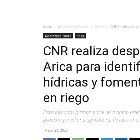
Inicio
Macrozona Norte
Arica
CNR realiza despl
Macrozona Norte
Arica
CNR realiza desp
Arica para identi
hídricas y fomen
en riego
Estas jornadas forman parte del trabajo orient
pequeña y mediana agricultura, de las comun
Mayo 21, 2026