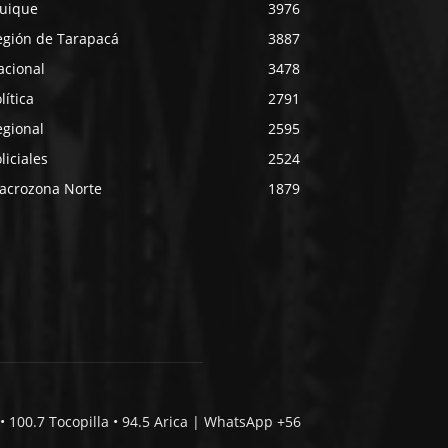
quique
3976
egión de Tarapacá
3887
acional
3478
lítica
2791
egional
2595
liciales
2524
acrozona Norte
1879
• 100.7 Tocopilla • 94.5 Arica | WhatsApp +56