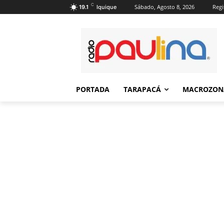
C
Sábado, Agosto 8, 2026
Regi
19.1
Iquique
PORTADA
TARAPACÁ
MACROZON