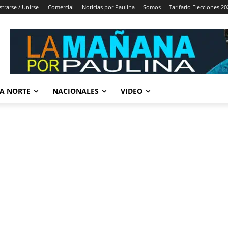
strarse / Unirse
Comercial
Noticias por Paulina
Somos
Tarifario Elecciones 20
A NORTE
NACIONALES
VIDEO