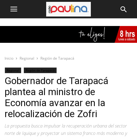
Inicio
Regional
Región de Tarapacá
Regional
Región de Tarapacá
Gobernador de Tarapacá
plantea al ministro de
Economía avanzar en la
relocalización de Zofri
La propuesta busca impulsar la recuperación urbana del sector
norte de Iquique y proyectar un sistema franco más moderno y