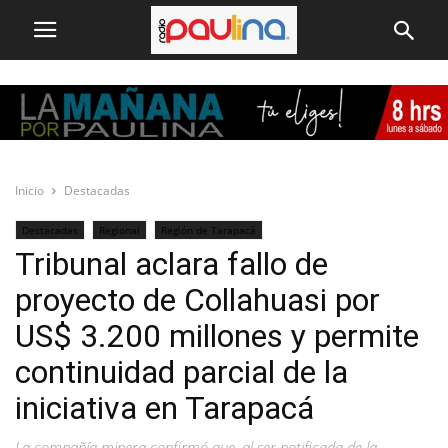
Inicio
Destacadas
Destacadas
Regional
Región de Tarapacá
Tribunal aclara fallo de
proyecto de Collahuasi por
US$ 3.200 millones y permite
continuidad parcial de la
iniciativa en Tarapacá
La compañía minera confirmó que, al ser notificada de la