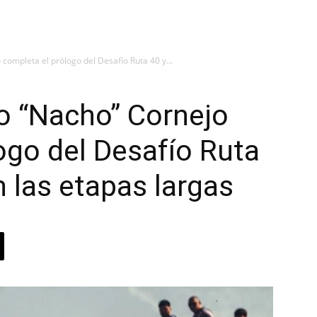
completa el prólogo del Desafío Ruta 40 y...
o “Nacho” Cornejo
ogo del Desafío Ruta
n las etapas largas