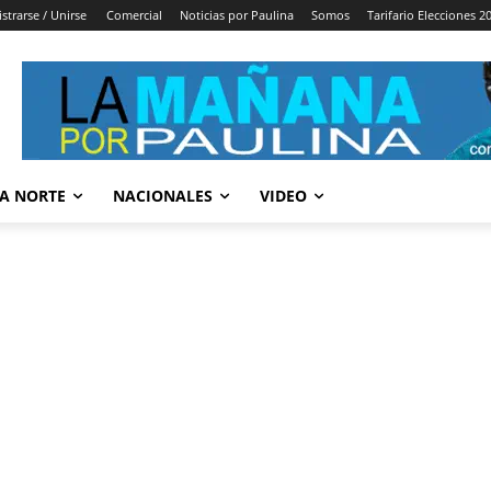
strarse / Unirse
Comercial
Noticias por Paulina
Somos
Tarifario Elecciones 2
A NORTE
NACIONALES
VIDEO