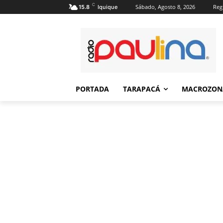
C
Sábado, Agosto 8, 2026
Regi
15.8
Iquique
PORTADA
TARAPACÁ
MACROZON