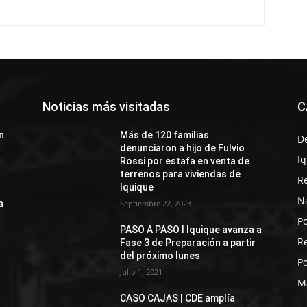
Noticias más visitadas
C
n
Más de 120 familias
D
denunciaron a hijo de Fulvio
I
Rossi por estafa en venta de
terrenos para viviendas de
R
Iquique
N
a
Septiembre 22, 2023
Po
PASO A PASO I Iquique avanza a
R
Fase 3 de Preparación a partir
del próximo lunes
Po
Julio 1, 2021
M
CASO CAJAS | CDE amplía