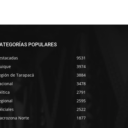
ATEGORÍAS POPULARES
estacadas
9531
quique
3974
egión de Tarapacá
3884
acional
3478
lítica
2791
egional
2595
liciales
2522
acrozona Norte
1877