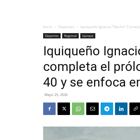
Inicio
Deportes
Iquiqueño Ignacio “Nacho” Cornejo 
Deportes
Regional
Iquique
Iquiqueño Ignaci
completa el pról
40 y se enfoca e
Mayo 25, 2026