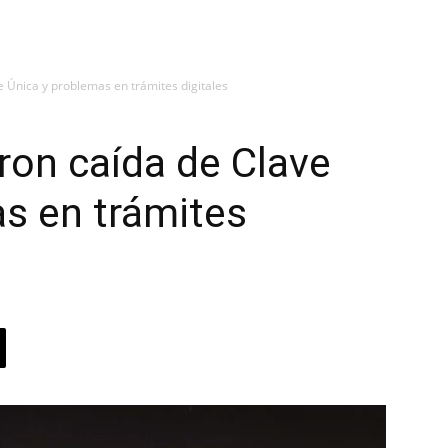
 Única y problemas en trámites digitales
ron caída de Clave
s en trámites