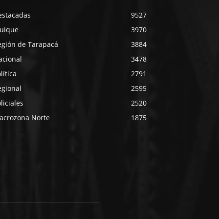
estacadas
9527
quique
3970
egión de Tarapacá
3884
acional
3478
lítica
2791
egional
2595
liciales
2520
acrozona Norte
1875