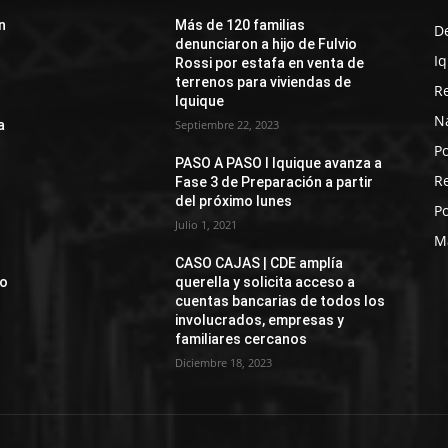
n
Más de 120 familias
D
denunciaron a hijo de Fulvio
I
Rossi por estafa en venta de
terrenos para viviendas de
R
Iquique
N
a
Septiembre 22, 2023
Po
PASO A PASO I Iquique avanza a
R
Fase 3 de Preparación a partir
del próximo lunes
Po
Julio 1, 2021
M
CASO CAJAS | CDE amplía
jo
querella y solicita acceso a
cuentas bancarias de todos los
involucrados, empresas y
familiares cercanos
Diciembre 18, 2023