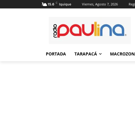
C
Viernes, Agosto 7, 2026
Regi
15.6
Iquique
PORTADA
TARAPACÁ
MACROZON