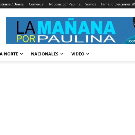
strarse / Unirse
Comercial
Noticias por Paulina
Somos
Tarifario Elecciones 2
A NORTE
NACIONALES
VIDEO