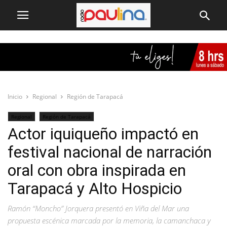
Inicio
Regional
Región de Tarapacá
Regional
Región de Tarapacá
Actor iquiqueño impactó en
festival nacional de narración
oral con obra inspirada en
Tarapacá y Alto Hospicio
Ramón “Moncho” Jorquera presentó en Viña del Mar una
propuesta escénica marcada por la memoria, la camanchaca y