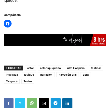
Iquique.
Compártelo:
ETIQUETAS
actor
actor iquiqueño
Alto Hospicio
festibal
inspirada
Iquique
narración
narración oral
obra
Tarapacá
Teatro