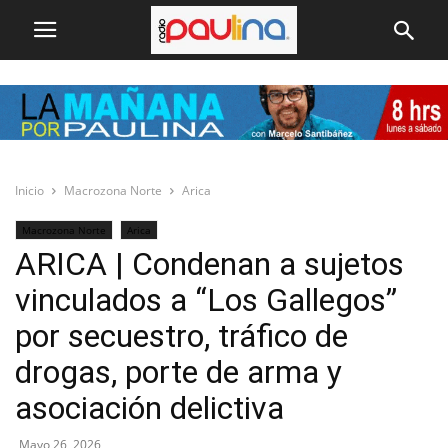
Inicio
Macrozona Norte
Arica
Macrozona Norte
Arica
ARICA | Condenan a sujetos
vinculados a “Los Gallegos”
por secuestro, tráfico de
drogas, porte de arma y
asociación delictiva
Mayo 26, 2026