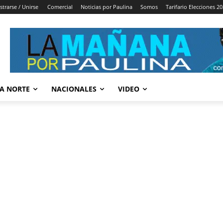
strarse / Unirse
Comercial
Noticias por Paulina
Somos
Tarifario Elecciones 2
A NORTE
NACIONALES
VIDEO