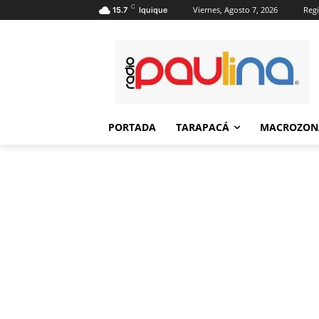
C
Viernes, Agosto 7, 2026
Regi
15.7
Iquique
PORTADA
TARAPACÁ
MACROZON