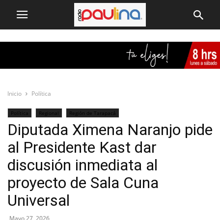
Inicio
Política
Política
Regional
Región de Tarapacá
Diputada Ximena Naranjo pide
al Presidente Kast dar
discusión inmediata al
proyecto de Sala Cuna
Universal
Mayo 27, 2026