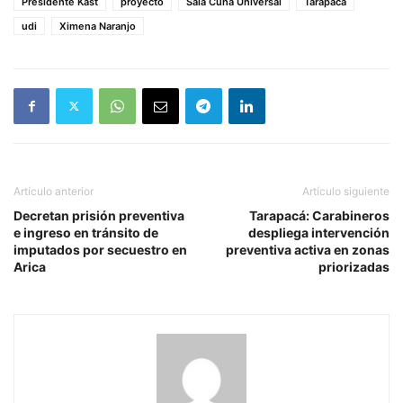
Presidente Kast
proyecto
Sala Cuna Universal
Tarapacá
udi
Ximena Naranjo
Artículo anterior
Artículo siguiente
Decretan prisión preventiva
Tarapacá: Carabineros
e ingreso en tránsito de
despliega intervención
imputados por secuestro en
preventiva activa en zonas
Arica
priorizadas