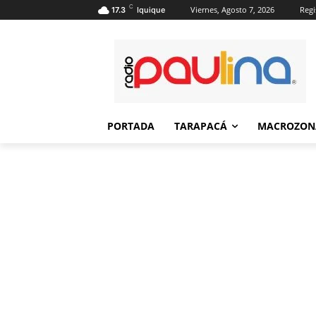
C
Viernes, Agosto 7, 2026
Regi
17.3
Iquique
PORTADA
TARAPACÁ
MACROZON