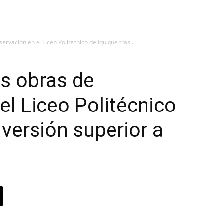
ervación en el Liceo Politécnico de Iquique tras...
as obras de
el Liceo Politécnico
nversión superior a