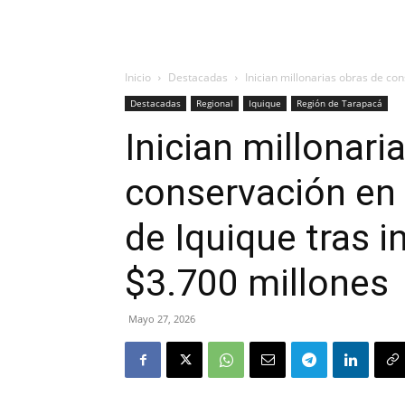
Inicio
Destacadas
Inician millonarias obras de cons
Destacadas
Regional
Iquique
Región de Tarapacá
Inician millonari
conservación en 
de Iquique tras i
$3.700 millones
Mayo 27, 2026