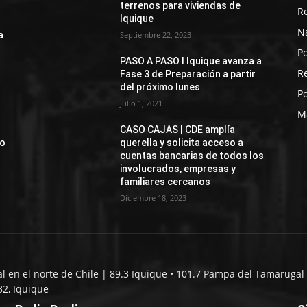
terrenos para viviendas de
R
Iquique
N
a
Septiembre 22, 2023
Po
PASO A PASO I Iquique avanza a
R
Fase 3 de Preparación a partir
del próximo lunes
Po
Julio 1, 2021
M
CASO CAJAS | CDE amplía
jo
querella y solicita acceso a
cuentas bancarias de todos los
involucrados, empresas y
familiares cercanos
Diciembre 18, 2023
al en el norte de Chile | 89.3 Iquique • 101.7 Pampa del Tamarugal 
32, Iquique