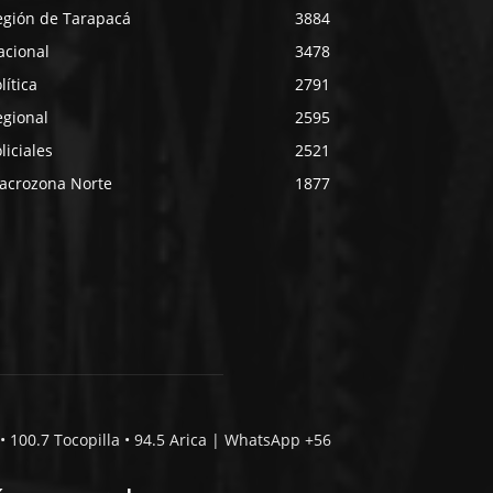
egión de Tarapacá
3884
acional
3478
lítica
2791
egional
2595
liciales
2521
acrozona Norte
1877
• 100.7 Tocopilla • 94.5 Arica | WhatsApp +56