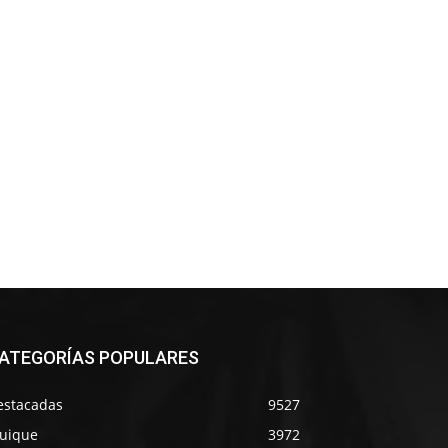
ATEGORÍAS POPULARES
estacadas
9527
quique
3972