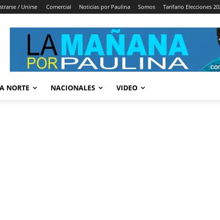
strarse / Unirse
Comercial
Noticias por Paulina
Somos
Tarifario Elecciones 20
A NORTE
NACIONALES
VIDEO