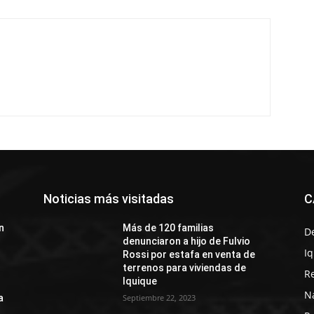
Noticias más visitadas
C
n
Más de 120 familias
D
denunciaron a hijo de Fulvio
I
Rossi por estafa en venta de
terrenos para viviendas de
R
Iquique
N
a
Septiembre 22, 2023