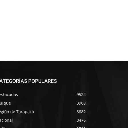
ATEGORÍAS POPULARES
estacadas
9522
quique
3968
egión de Tarapacá
3882
acional
3476