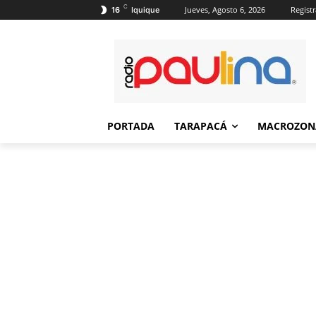
C
Jueves, Agosto 6, 2026
Registr
16
Iquique
PORTADA
TARAPACÁ
MACROZON