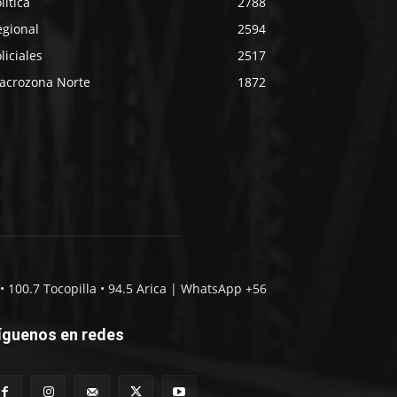
lítica
2788
egional
2594
liciales
2517
acrozona Norte
1872
• 100.7 Tocopilla • 94.5 Arica | WhatsApp +56
íguenos en redes