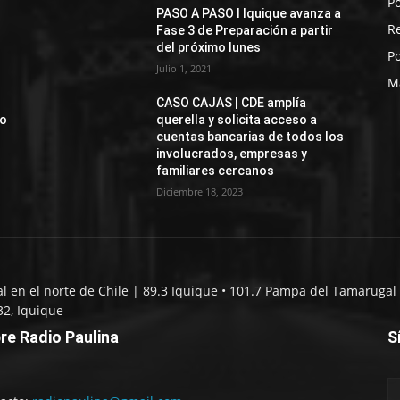
Po
PASO A PASO I Iquique avanza a
R
Fase 3 de Preparación a partir
del próximo lunes
Po
Julio 1, 2021
M
CASO CAJAS | CDE amplía
jo
querella y solicita acceso a
cuentas bancarias de todos los
involucrados, empresas y
familiares cercanos
Diciembre 18, 2023
al en el norte de Chile | 89.3 Iquique • 101.7 Pampa del Tamarugal 
32, Iquique
re Radio Paulina
S