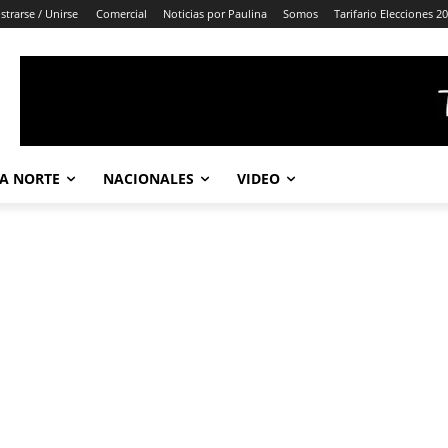
strarse / Unirse
Comercial
Noticias por Paulina
Somos
Tarifario Elecciones 2
A NORTE
NACIONALES
VIDEO