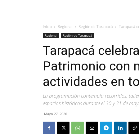
Inicio
Regional
Región de Tarapacá
Tarapacá ce
Regional
Región de Tarapacá
Tarapacá celebrar
Patrimonio con 
actividades en 
La programación contempla recorridos, tallere
espacios históricos durante el 30 y 31 de may
Mayo 27, 2026