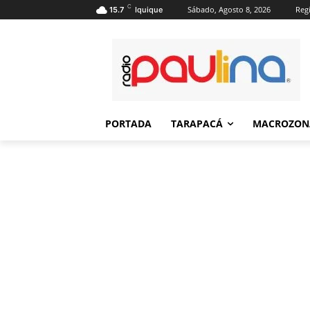
C
Sábado, Agosto 8, 2026
Regi
15.7
Iquique
PORTADA
TARAPACÁ
MACROZON