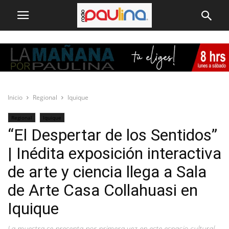
Inicio
Regional
Iquique
Regional
Iquique
“El Despertar de los Sentidos”
| Inédita exposición interactiva
de arte y ciencia llega a Sala
de Arte Casa Collahuasi en
Iquique
La muestra se presenta por primera vez en este espacio cultural,