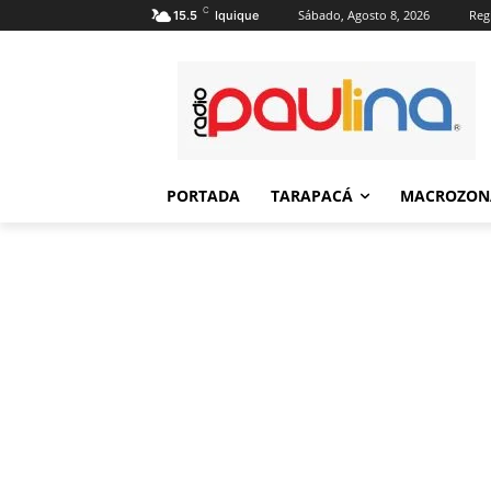
C
Sábado, Agosto 8, 2026
Regi
15.5
Iquique
PORTADA
TARAPACÁ
MACROZON