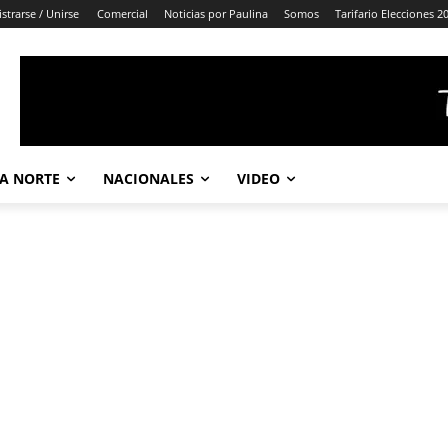
strarse / Unirse
Comercial
Noticias por Paulina
Somos
Tarifario Elecciones 2
A NORTE
NACIONALES
VIDEO