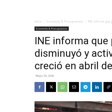
Inicio
Economía & Presupuestos
INE informa que p
Economía & Presupuestos
INE informa que 
disminuyó y acti
creció en abril d
Mayo 29, 2026