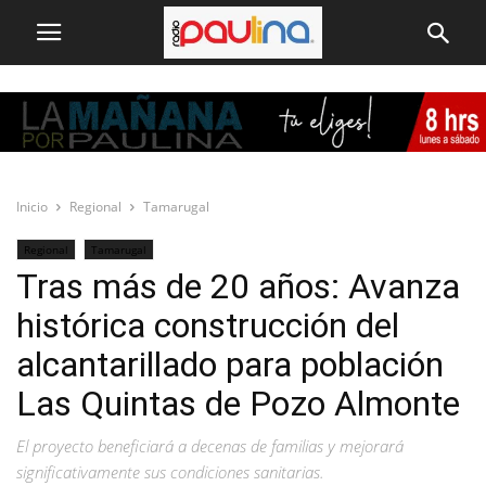
Inicio
Regional
Tamarugal
Regional
Tamarugal
Tras más de 20 años: Avanza
histórica construcción del
alcantarillado para población
Las Quintas de Pozo Almonte
El proyecto beneficiará a decenas de familias y mejorará
significativamente sus condiciones sanitarias.