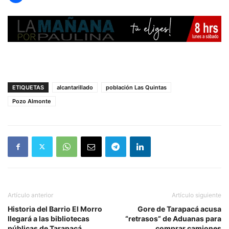
ETIQUETAS
alcantarillado
población Las Quintas
Pozo Almonte
Artículo anterior
Artículo siguiente
Historia del Barrio El Morro
Gore de Tarapacá acusa
llegará a las bibliotecas
“retrasos” de Aduanas para
públicas de Tarapacá
comprar camiones