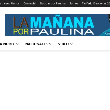
strarse / Unirse
Comercial
Noticias por Paulina
Somos
Tarifario Elecciones 2
A NORTE
NACIONALES
VIDEO