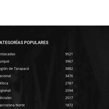
ATEGORÍAS POPULARES
estacadas
9521
quique
3967
egión de Tarapacá
3882
acional
3476
lítica
2787
egional
2594
liciales
2517
acrozona Norte
1872