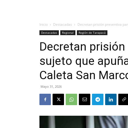
Inicio
Destacadas
Decretan prisión preventiva par
Destacadas
Regional
Región de Tarapacá
Decretan prisión
sujeto que apuña
Caleta San Marc
Mayo 31, 2026