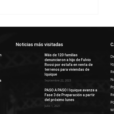
Noticias más visitadas
C
n
Más de 120 familias
D
denunciaron a hijo de Fulvio
I
Rossi por estafa en venta de
terrenos para viviendas de
R
Iquique
N
a
Septiembre 22, 2023
Po
PASO A PASO I Iquique avanza a
R
Fase 3 de Preparación a partir
del próximo lunes
Po
Julio 1, 2021
M