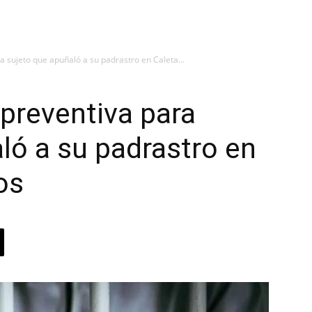
a sujeto que apuñaló a su padrastro en Caleta...
 preventiva para
ló a su padrastro en
os