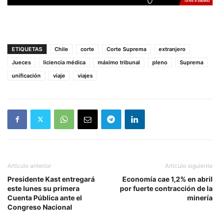
ETIQUETAS
Chile
corte
Corte Suprema
extranjero
Jueces
liciencia médica
máximo tribunal
pleno
Suprema
unificación
viaje
viajes
Artículo anterior
Artículo siguiente
Presidente Kast entregará
Economía cae 1,2% en abril
este lunes su primera
por fuerte contracción de la
Cuenta Pública ante el
minería
Congreso Nacional