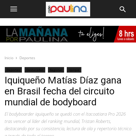
Inicio
Deportes
Deportes
Destacadas
Regional
Iquique
Iquiqueño Matías Díaz gana
en Brasil fecha del circuito
mundial de bodyboard
El bodyboarder iquiqueño se quedó con el Itacoatiara Pro 2026
tras vencer al líder del ranking mundial, Tristan Roberts,
destacando por su consistencia, lectura de ola y repertorio técnico
a través de todo el torneo.