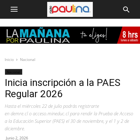
Inicio
Nacional
Nacional
Inicia inscripción a la PAES
Regular 2026
Hasta el miércoles 22 de julio podrás registrarte
en demre.cl o acceso.mineduc.cl para rendir la Prueba de Acceso
a la Educación Superior (PAES) el 30 de noviembre, y el 1 y 2 de
diciembre.
Junio 2, 2026