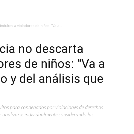
indultos a violadores de niños: “Va a...
icia no descarta
ores de niños: “Va a
 y del análisis que
ultos para condenados por violaciones de derechos
analizarse individualmente considerando las