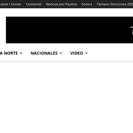
trarse / Unirse
Comercial
Noticias por Paulina
Somos
Tarifario Elecciones 202
A NORTE
NACIONALES
VIDEO