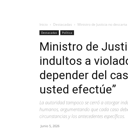
Inicio
Destacadas
Ministro de Justicia no descarta 
Destacadas
Política
Ministro de Just
indultos a violad
depender del caso
usted efectúe”
La autoridad tampoco se cerró a otorgar ind
humanos, argumentando que cada caso debe 
circunstancias y los antecedentes específicos.
Junio 5, 2026