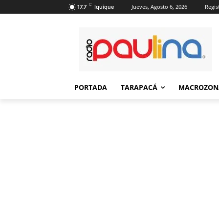
C
Jueves, Agosto 6, 2026
Regis
17.7
Iquique
PORTADA
TARAPACÁ
MACROZON