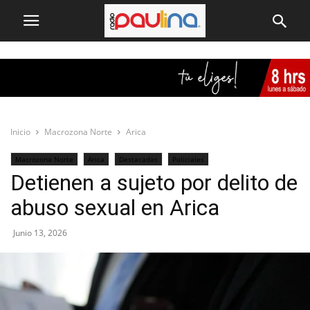
Inicio
Macrozona Norte
Arica
Macrozona Norte
Arica
Destacadas
Policiales
Detienen a sujeto por delito de
abuso sexual en Arica
Junio 13, 2026