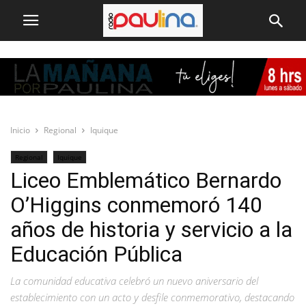
Inicio
Regional
Iquique
Regional
Iquique
Liceo Emblemático Bernardo
O’Higgins conmemoró 140
años de historia y servicio a la
Educación Pública
La comunidad educativa celebró un nuevo aniversario del
establecimiento con un acto y desfile conmemorativo, destacando