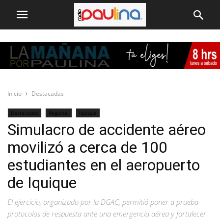
Inicio
Destacadas
Destacadas
Regional
Iquique
Simulacro de accidente aéreo
movilizó a cerca de 100
estudiantes en el aeropuerto
de Iquique
El ejercicio, organizado por la DGAC, permitió poner a prueba
protocolos de respuesta ante una emergencia aérea y fortalecer