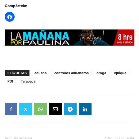
Compártelo:
ETIQUETAS
aduana
controles aduaneros
droga
Iquique
PDI
Tarapacá
Artículo anterior
Artículo siguiente