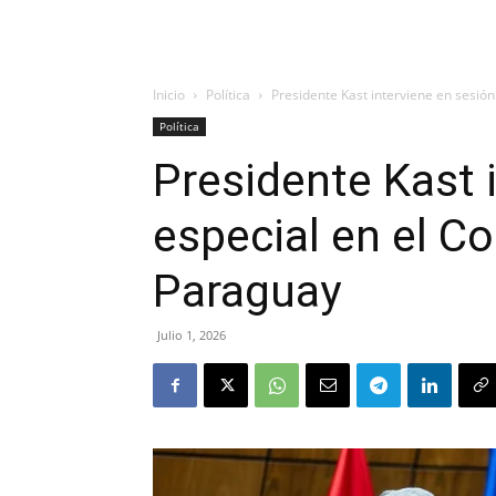
Inicio
Política
Presidente Kast interviene en sesió
Política
Presidente Kast 
especial en el C
Paraguay
Julio 1, 2026