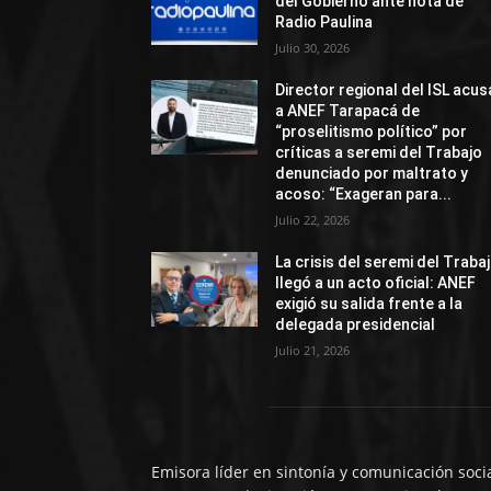
del Gobierno ante nota de
Radio Paulina
Julio 30, 2026
Director regional del ISL acus
a ANEF Tarapacá de
“proselitismo político” por
críticas a seremi del Trabajo
denunciado por maltrato y
acoso: “Exageran para...
Julio 22, 2026
La crisis del seremi del Traba
llegó a un acto oficial: ANEF
exigió su salida frente a la
delegada presidencial
Julio 21, 2026
Emisora líder en sintonía y comunicación soci