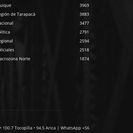
quique
3969
egión de Tarapacá
3883
acional
3477
lítica
2791
egional
2594
liciales
2518
acrozona Norte
1874
• 100.7 Tocopilla • 94.5 Arica | WhatsApp +56