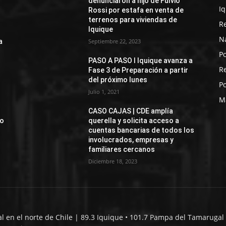
denunciaron a hijo de Fulvio
I
Rossi por estafa en venta de
terrenos para viviendas de
R
Iquique
N
a
Septiembre 22, 2023
Po
PASO A PASO I Iquique avanza a
R
Fase 3 de Preparación a partir
del próximo lunes
Po
Julio 1, 2021
M
CASO CAJAS | CDE amplía
jo
querella y solicita acceso a
cuentas bancarias de todos los
involucrados, empresas y
familiares cercanos
Diciembre 18, 2023
al en el norte de Chile | 89.3 Iquique • 101.7 Pampa del Tamarugal 