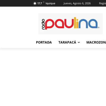
C
Jueves, Agosto 6, 2026
Regis
17.7
Iquique
PORTADA
TARAPACÁ
MACROZON