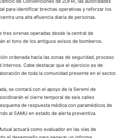
Edificio de Convenciones de ZOFRI, las autoridades
l para identificar brechas operativas y reforzar los
entra una alta afluencia diaria de personas.
de tres sirenas operadas desde la central de
rán el tono de los antiguos avisos de bomberos.
ación ordenada hacia las zonas de seguridad, proceso
 internos. Cabe destacar que el ejercicio es de
laboración de toda la comunidad presente en el sector.
nada, se contará con el apoyo de la Seremi de
ordinarán el cierre temporal de seis calles
un esquema de respuesta médica con paramédicos de
endo al SAMU en estado de alerta preventiva.
Mutual actuará como evaluador en las vías de
ndo el desempeño para generar un informe