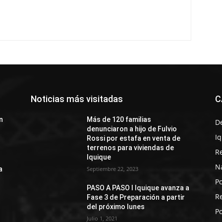
Noticias más visitadas
C
n
Más de 120 familias
D
denunciaron a hijo de Fulvio
I
Rossi por estafa en venta de
terrenos para viviendas de
R
Iquique
N
a
Septiembre 22, 2023
Po
PASO A PASO I Iquique avanza a
R
Fase 3 de Preparación a partir
del próximo lunes
Po
Julio 1, 2021