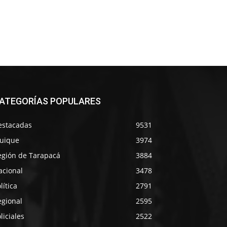
ATEGORÍAS POPULARES
estacadas
9531
quique
3974
egión de Tarapacá
3884
acional
3478
lítica
2791
egional
2595
liciales
2522