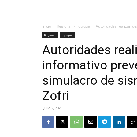
Inicio
Regional
Iquique
Autoridades realizan de
Regional
Iquique
Autoridades real
informativo prev
simulacro de si
Zofri
Julio 2, 2026