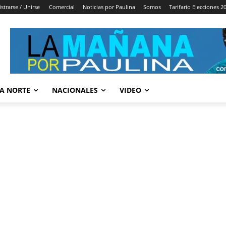
strarse / Unirse
Comercial
Noticias por Paulina
Somos
Tarifario Elecciones 2
A NORTE
NACIONALES
VIDEO