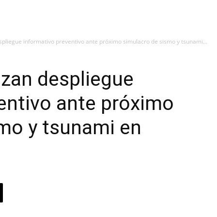
spliegue informativo preventivo ante próximo simulacro de sismo y tsunami...
izan despliegue
entivo ante próximo
smo y tsunami en