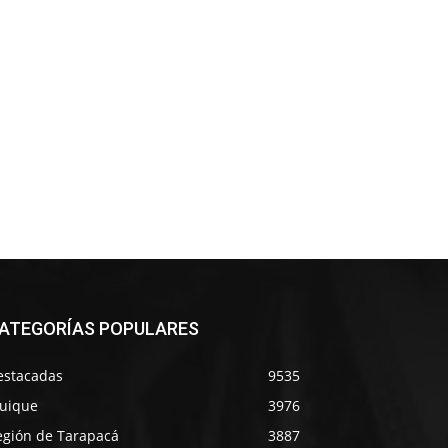
ATEGORÍAS POPULARES
estacadas
9535
quique
3976
egión de Tarapacá
3887