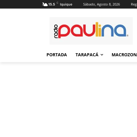
C
Sábado, Agosto 8, 2026
Regi
15.5
Iquique
PORTADA
TARAPACÁ
MACROZON