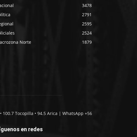
acional
3478
lítica
2791
egional
2595
liciales
2524
acrozona Norte
1879
• 100.7 Tocopilla • 94.5 Arica | WhatsApp +56
íguenos en redes