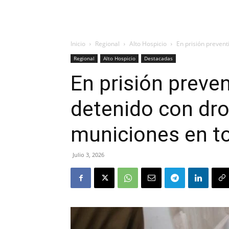
Inicio
Regional
Alto Hospicio
En prisión preven
Regional
Alto Hospicio
Destacadas
En prisión preve
detenido con dro
municiones en t
Julio 3, 2026