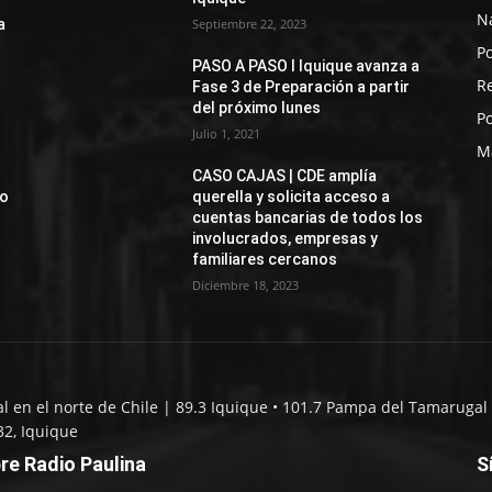
N
a
Septiembre 22, 2023
Po
PASO A PASO I Iquique avanza a
R
Fase 3 de Preparación a partir
del próximo lunes
Po
Julio 1, 2021
M
CASO CAJAS | CDE amplía
jo
querella y solicita acceso a
cuentas bancarias de todos los
involucrados, empresas y
familiares cercanos
Diciembre 18, 2023
al en el norte de Chile | 89.3 Iquique • 101.7 Pampa del Tamarugal 
32, Iquique
re Radio Paulina
S