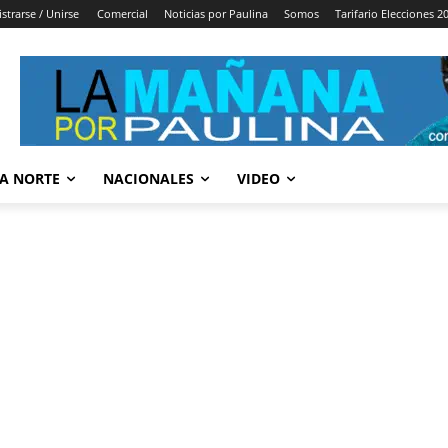
strarse / Unirse
Comercial
Noticias por Paulina
Somos
Tarifario Elecciones 2
A NORTE
NACIONALES
VIDEO