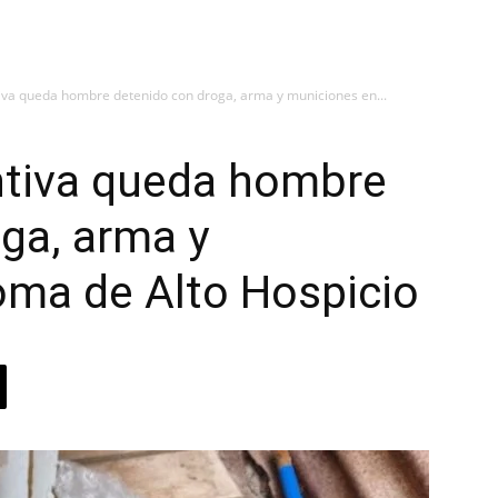
tiva queda hombre detenido con droga, arma y municiones en...
ntiva queda hombre
ga, arma y
oma de Alto Hospicio