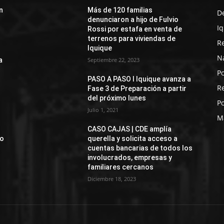
n
Más de 120 familias
D
denunciaron a hijo de Fulvio
I
Rossi por estafa en venta de
terrenos para viviendas de
R
Iquique
N
a
Septiembre 22, 2023
Po
PASO A PASO I Iquique avanza a
R
Fase 3 de Preparación a partir
del próximo lunes
Po
Julio 1, 2021
M
CASO CAJAS | CDE amplía
jo
querella y solicita acceso a
cuentas bancarias de todos los
involucrados, empresas y
familiares cercanos
Diciembre 18, 2023