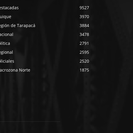
estacadas
9527
quique
3970
egión de Tarapacá
3884
acional
3478
lítica
2791
egional
2595
liciales
2520
acrozona Norte
1875