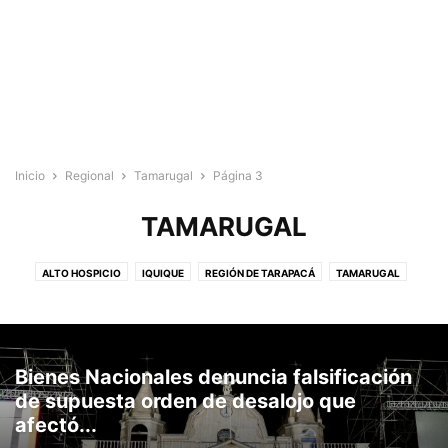
Inicio
Regional
Tamarugal
Página 3
TAMARUGAL
ALTO HOSPICIO
IQUIQUE
REGIÓN DE TARAPACÁ
TAMARUGAL
Bienes Nacionales denuncia falsificación
de supuesta orden de desalojo que
afectó...