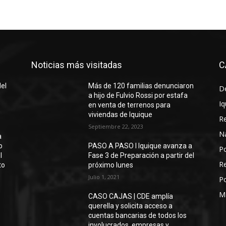
Noticias más visitadas
C
del
Más de 120 familias denunciaron
D
a hijo de Fulvio Rossi por estafa
Iq
en venta de terrenos para
viviendas de Iquique
R
Septiembre 22, 2023
N
a
o
PASO A PASO I Iquique avanza a
Po
l
Fase 3 de Preparación a partir del
Re
to
próximo lunes
Julio 1, 2021
Po
M
CASO CAJAS | CDE amplía
querella y solicita acceso a
cuentas bancarias de todos los
involucrados, empresas y