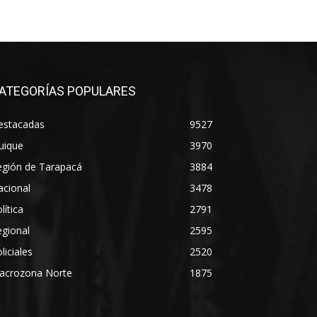
ATEGORÍAS POPULARES
estacadas
9527
uique
3970
egión de Tarapacá
3884
acional
3478
lítica
2791
gional
2595
liciales
2520
acrozona Norte
1875