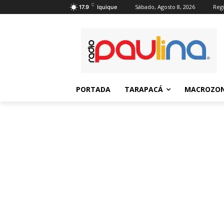
C
Sábado, Agosto 8, 2026
Regi
17.9
Iquique
PORTADA
TARAPACÁ
MACROZON