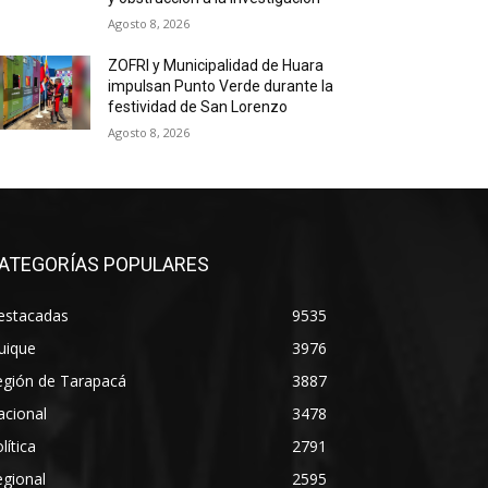
Agosto 8, 2026
ZOFRI y Municipalidad de Huara
impulsan Punto Verde durante la
festividad de San Lorenzo
Agosto 8, 2026
ATEGORÍAS POPULARES
estacadas
9535
uique
3976
egión de Tarapacá
3887
acional
3478
lítica
2791
gional
2595