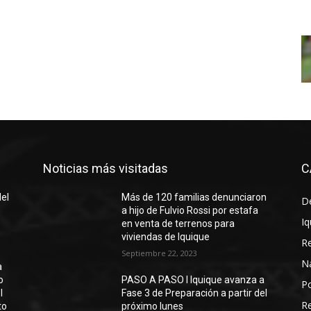
Noticias más visitadas
C
del
Más de 120 familias denunciaron
D
a hijo de Fulvio Rossi por estafa
Iq
en venta de terrenos para
viviendas de Iquique
R
Septiembre 22, 2023
N
a
o
PASO A PASO I Iquique avanza a
Po
l
Fase 3 de Preparación a partir del
Re
to
próximo lunes