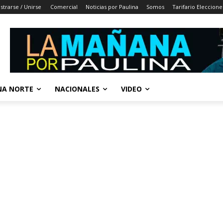
strarse / Unirse
Comercial
Noticias por Paulina
Somos
Tarifario Eleccione
A NORTE
NACIONALES
VIDEO