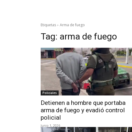
Etiquetas
Arma de fuego
Tag:
arma de fuego
Policiales
Detienen a hombre que portaba
arma de fuego y evadió control
policial
Junio 1, 2026