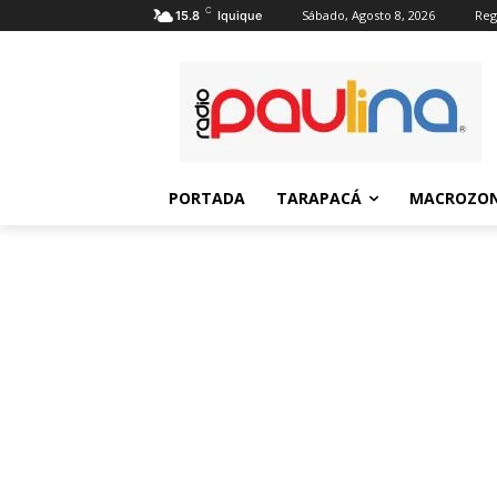
C
Sábado, Agosto 8, 2026
Reg
15.8
Iquique
PORTADA
TARAPACÁ
MACROZON