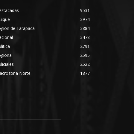
estacadas
9531
uique
3974
egión de Tarapacá
3884
acional
3478
lítica
2791
gional
2595
liciales
2522
acrozona Norte
1877