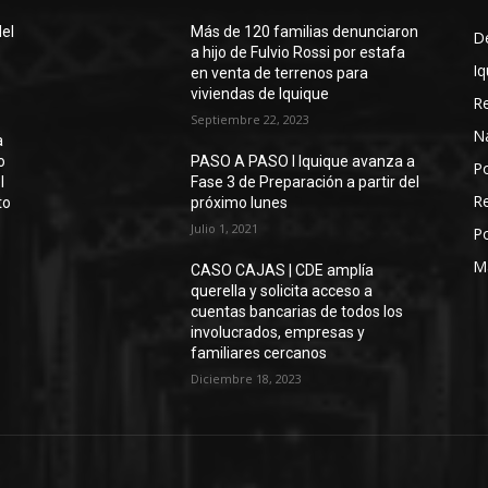
del
Más de 120 familias denunciaron
D
a hijo de Fulvio Rossi por estafa
Iq
en venta de terrenos para
viviendas de Iquique
R
Septiembre 22, 2023
N
a
o
PASO A PASO I Iquique avanza a
Po
l
Fase 3 de Preparación a partir del
Re
to
próximo lunes
Julio 1, 2021
Po
M
CASO CAJAS | CDE amplía
querella y solicita acceso a
cuentas bancarias de todos los
involucrados, empresas y
familiares cercanos
Diciembre 18, 2023