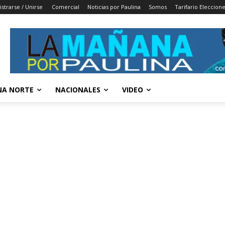
istrarse / Unirse
Comercial
Noticias por Paulina
Somos
Tarifario Eleccion
A NORTE
NACIONALES
VIDEO