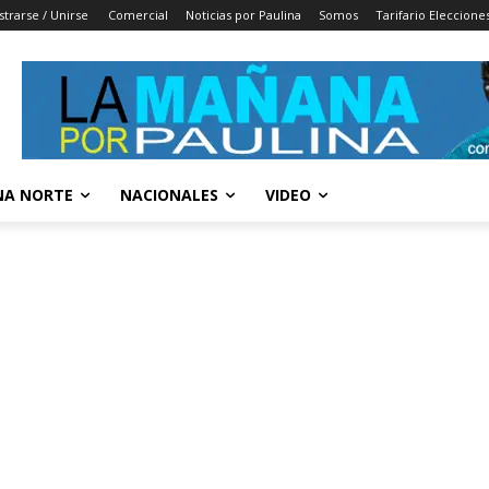
strarse / Unirse
Comercial
Noticias por Paulina
Somos
Tarifario Eleccione
A NORTE
NACIONALES
VIDEO