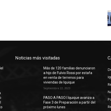
Noticias más visitadas
C
del
Más de 120 familias denunciaron
D
a hijo de Fulvio Rossi por estafa
Iq
en venta de terrenos para
viviendas de Iquique
R
Septiembre 22, 2023
N
a
o
PASO A PASO I Iquique avanza a
Po
l
Fase 3 de Preparación a partir del
Re
to
próximo lunes