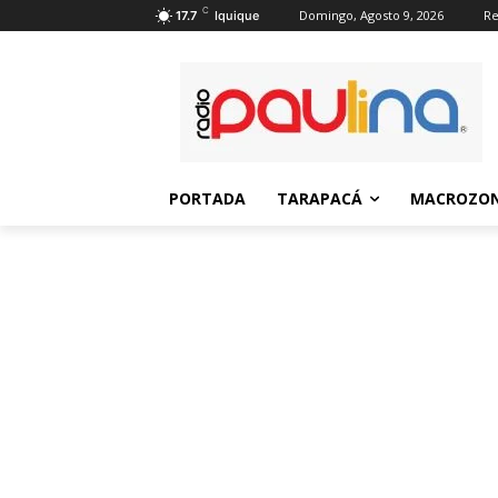
C
Domingo, Agosto 9, 2026
Re
17.7
Iquique
PORTADA
TARAPACÁ
MACROZON