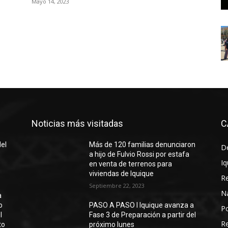
Mayo 14, 2023
Noticias más visitadas
C
del
Más de 120 familias denunciaron
D
a hijo de Fulvio Rossi por estafa
Iq
en venta de terrenos para
viviendas de Iquique
R
Septiembre 22, 2023
N
a
o
PASO A PASO I Iquique avanza a
Po
l
Fase 3 de Preparación a partir del
Re
to
próximo lunes