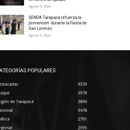
Agosto 9, 2026
SENDA Tarapacá refuerza la
prevención durante la Fiesta de
San Lorenzo
Agosto 9, 2026
ATEGORÍAS POPULARES
estacadas
9539
uique
3979
egión de Tarapacá
3890
acional
3478
lítica
2791
gional
2595