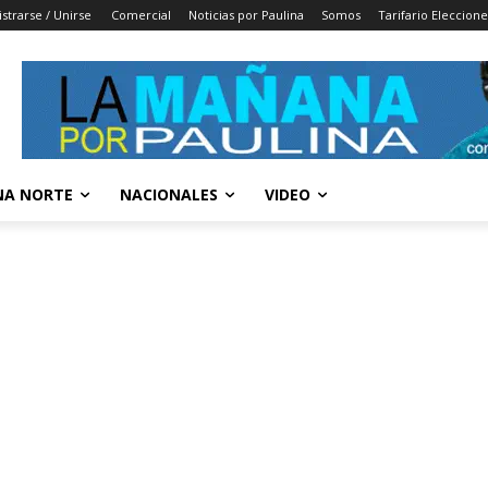
strarse / Unirse
Comercial
Noticias por Paulina
Somos
Tarifario Eleccion
A NORTE
NACIONALES
VIDEO