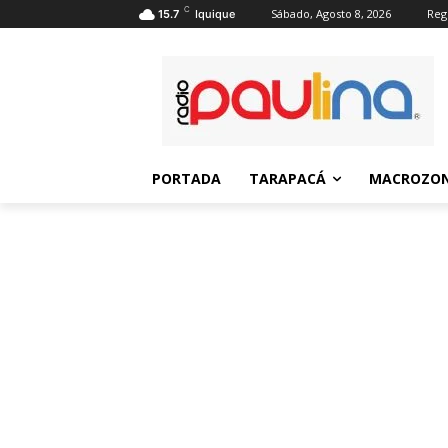
C
Sábado, Agosto 8, 2026
Regi
15.7
Iquique
PORTADA
TARAPACÁ
MACROZON