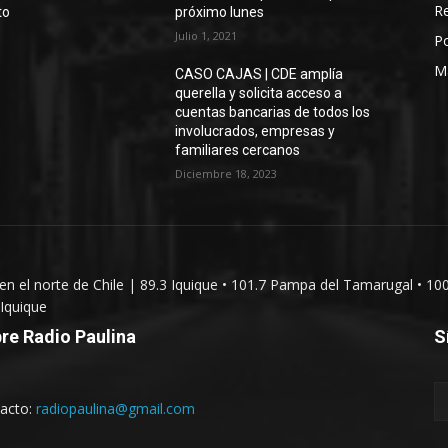
Re
to
próximo lunes
Julio 1, 2021
Po
M
CASO CAJAS | CDE amplía
querella y solicita acceso a
cuentas bancarias de todos los
involucrados, empresas y
familiares cercanos
Diciembre 18, 2023
 en el norte de Chile | 89.3 Iquique • 101.7 Pampa del Tamarugal • 10
Iquique
re Radio Paulina
S
acto:
radiopaulina@gmail.com