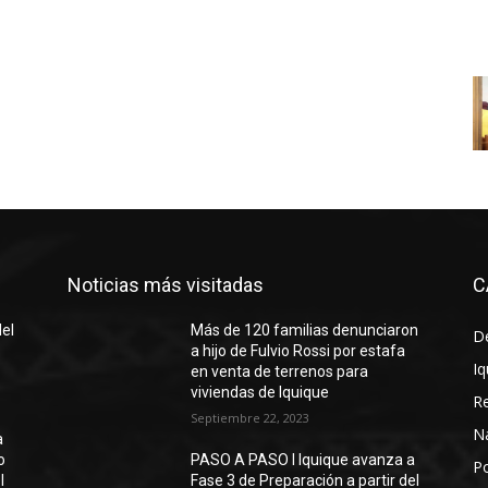
Noticias más visitadas
C
del
Más de 120 familias denunciaron
D
a hijo de Fulvio Rossi por estafa
Iq
en venta de terrenos para
viviendas de Iquique
R
Septiembre 22, 2023
N
a
o
PASO A PASO I Iquique avanza a
Po
l
Fase 3 de Preparación a partir del