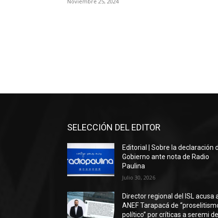
Noviembre 25, 2024
SELECCIÓN DEL EDITOR
Editorial | Sobre la declaración 
Gobierno ante nota de Radio
Paulina
Julio 30, 2026
Director regional del ISL acusa 
ANEF Tarapacá de “proselitism
político” por críticas a seremi de