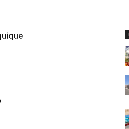
quique
a