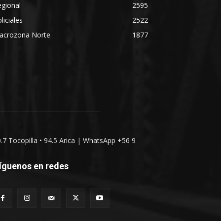
gional
2595
liciales
2522
acrozona Norte
1877
0.7 Tocopilla • 94.5 Arica | WhatsApp +56 9
íguenos en redes