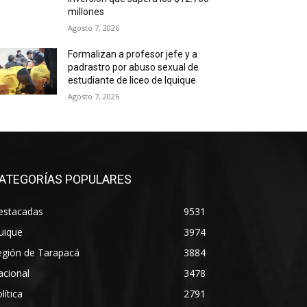
millones
Agosto 7, 2026
Formalizan a profesor jefe y a
padrastro por abuso sexual de
estudiante de liceo de Iquique
Agosto 7, 2026
ATEGORÍAS POPULARES
estacadas
9531
uique
3974
egión de Tarapacá
3884
acional
3478
lítica
2791