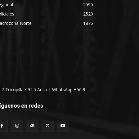
gional
2595
liciales
2520
acrozona Norte
1875
0.7 Tocopilla • 94.5 Arica | WhatsApp +56 9
íguenos en redes