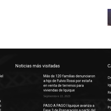
Noticias más visitadas
C
del
Más de 120 familias denunciaron
D
a hijo de Fulvio Rossi por estafa
Iq
en venta de terrenos para
viviendas de Iquique
R
Septiembre 22, 2023
N
a
o
PASO A PASO I Iquique avanza a
Po
l
Fase 3 de Preparación a partir del