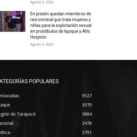
Agosto 6, 2026
En prisión quedan miembros de
red criminal que traía mujeres y
niñas para la explotación sexual
en prostíbulos de Iquique y Alto
Hospicio
Agosto 6, 2026
ATEGORÍAS POPULARES
estacadas
9527
uique
3970
egión de Tarapacá
3884
acional
3478
lítica
2791