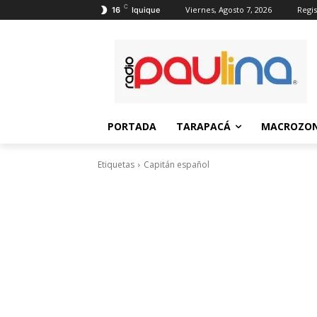
C
Viernes, Agosto 7, 2026
Regis
16
Iquique
PORTADA
TARAPACÁ
MACROZON
Etiquetas
Capitán español