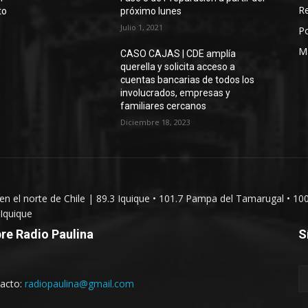
Re
to
próximo lunes
Julio 1, 2021
Po
M
CASO CAJAS | CDE amplía
querella y solicita acceso a
cuentas bancarias de todos los
involucrados, empresas y
familiares cercanos
Diciembre 18, 2023
 en el norte de Chile | 89.3 Iquique • 101.7 Pampa del Tamarugal • 10
Iquique
re Radio Paulina
S
acto:
radiopaulina@gmail.com