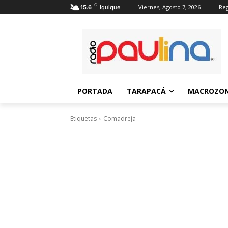
C
Viernes, Agosto 7, 2026
Reg
15.6
Iquique
PORTADA
TARAPACÁ
MACROZON
Etiquetas
Comadreja