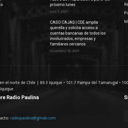
Re
to
próximo lunes
Julio 1, 2021
Po
M
CASO CAJAS | CDE amplía
querella y solicita acceso a
cuentas bancarias de todos los
involucrados, empresas y
familiares cercanos
Diciembre 18, 2023
 en el norte de Chile | 89.3 Iquique • 101.7 Pampa del Tamarugal • 10
Iquique
re Radio Paulina
S
acto:
radiopaulina@gmail.com