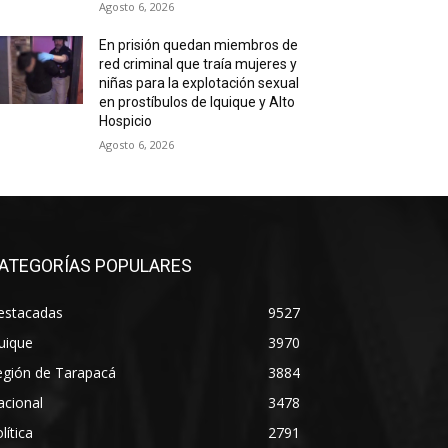
Agosto 6, 2026
En prisión quedan miembros de
red criminal que traía mujeres y
niñas para la explotación sexual
en prostíbulos de Iquique y Alto
Hospicio
Agosto 6, 2026
ATEGORÍAS POPULARES
estacadas
9527
uique
3970
egión de Tarapacá
3884
acional
3478
lítica
2791