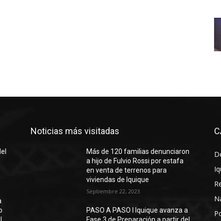
Noticias más visitadas
C
del
Más de 120 familias denunciaron
D
a hijo de Fulvio Rossi por estafa
Iq
en venta de terrenos para
viviendas de Iquique
R
Septiembre 22, 2023
N
a
o
PASO A PASO I Iquique avanza a
Po
l
Fase 3 de Preparación a partir del