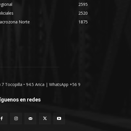
gional
2595
liciales
2520
acrozona Norte
1875
0.7 Tocopilla • 94.5 Arica | WhatsApp +56 9
íguenos en redes