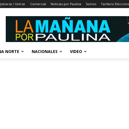
istrarse / Unirse
Comercial
Noticias por Paulina
Somos
Tarifario Eleccion
A NORTE
NACIONALES
VIDEO